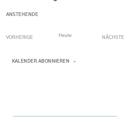
ANSTEHENDE
Datum
wählen.
Heute
VORHERIGE
NÄCHSTE
VERANSTALTUNGEN
VERAN
KALENDER ABONNIEREN