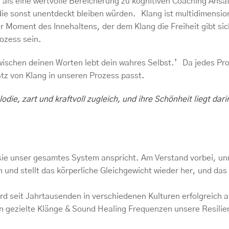
 als eine wertvolle Bereicherung zu kognitiven Coaching Ansät
e sonst unentdeckt bleiben würden. Klang ist multidimensiona
barer Moment des Innehaltens, der dem Klang die Freiheit gibt si
ozess sein.
wischen deinen Worten lebt dein wahres Selbst.’ Da jedes Proj
tz von Klang in unseren Prozess passt.
odie, zart und kraftvoll zugleich, und ihre Schönheit liegt dar
sie unser gesamtes System anspricht. Am Verstand vorbei, un
 und stellt das körperliche Gleichgewicht wieder her, und das
rd seit Jahrtausenden in verschiedenen Kulturen erfolgreich
en gezielte Klänge & Sound Healing Frequenzen unsere Resilie