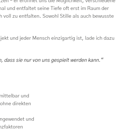
zen – er eröffnet uns die Möglichkeit, verschiedene
l und entfaltet seine Tiefe oft erst im Raum der
ch voll zu entfalten. Sowohl Stille als auch bewusste
ekt und jeder Mensch einzigartig ist, lade ich dazu
in, dass sie nur von uns gespielt werden kann.“
mittelbar und
 ohne direkten
 angewendet und
nzfaktoren