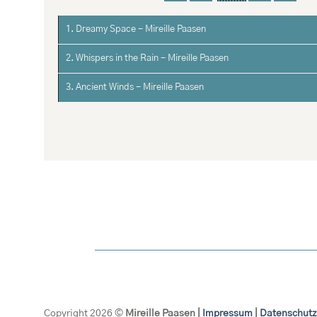
1. Dreamy Space - Mireille Paasen
2. Whispers in the Rain - Mireille Paasen
3. Ancient Winds - Mireille Paasen
Copyright 2026 ©
Mireille Paasen |
Impressum
|
Datenschutz