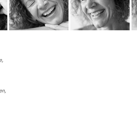
e,
en,