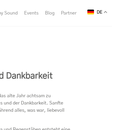
DE
my Sound
Events
Blog
Partner
nd Dankbarkeit
as alte Jahr achtsam zu
ns und der Dankbarkeit. Sanfte
hrend alles, was war, liebevoll
ba und Regenstäben entsteht eine