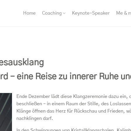
Home
Coaching
Keynote-Speaker
Me & 
esausklang
ird – eine Reise zu innerer Ruhe u
Ende Dezember lädt diese Klangzeremonie dazu ein, d
beschließen – in einem Raum der Stille, des Loslasse
Klänge öffnen das Herz für Rückschau und Frieden, wä
nachklingen darf.
In den Schwingungen von Kristallklangschalen, Kalim